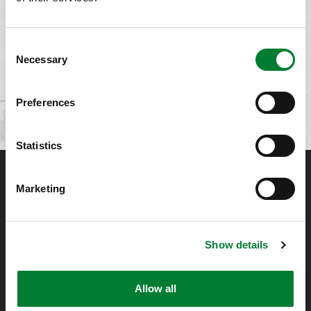
Displayweg 16-18
3821 BT
Consent
Necessary
Selection
GET DIRECTIONS
Preferences
Statistics
Marketing
Show details
Met passie voor IT zorgen meer dan 350 Solvineers voor de
beschikbaarheid en beveiliging van bedrijfskritische
Allow all
applicaties en gevoelige data van onze klanten.